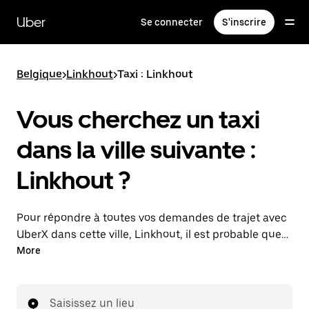
Passer
au
Uber
Se connecter
S'inscrire
contenu
principal
Belgique
>
Linkhout
>
Taxi : Linkhout
Vous cherchez un taxi
dans la ville suivante :
Linkhout ?
Pour répondre à toutes vos demandes de trajet avec
UberX dans cette ville, Linkhout, il est probable que
nous vous mettions en relation avec un chauffeur de
More
taxi. Le cas échéant, lors de votre trajet en taxi, vous
bénéficierez des mêmes prix abordables et de la
même disponibilité (24 h/24 et 7/j) qu'avec UberX.
Saisissez un lieu