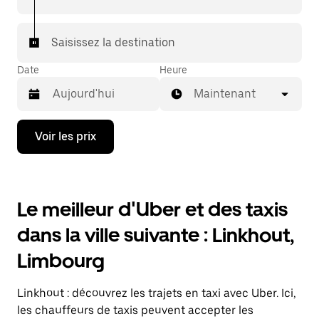
Saisissez la destination
Date
Heure
Maintenant
Appuyez
Voir les prix
sur
la
flèche
vers
le
Le meilleur d'Uber et des taxis
bas
pour
dans la ville suivante : Linkhout,
ouvrir
le
Limbourg
calendrier
et
sélectionner
Linkhout : découvrez les trajets en taxi avec Uber. Ici,
une
date.
les chauffeurs de taxis peuvent accepter les