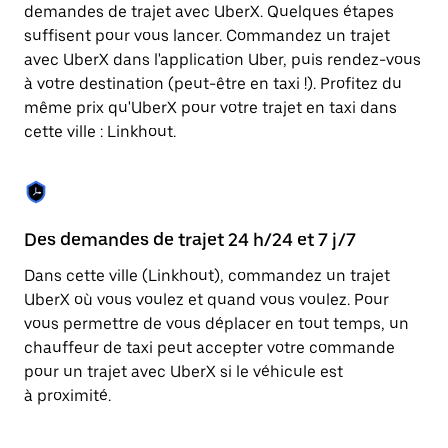
Appuyez
demandes de trajet avec UberX. Quelques étapes
sur
suffisent pour vous lancer. Commandez un trajet
la
touche
avec UberX dans l'application Uber, puis rendez-vous
Échap
à votre destination (peut-être en taxi !). Profitez du
pour
même prix qu'UberX pour votre trajet en taxi dans
fermer
le
cette ville : Linkhout.
calendrier.
Des demandes de trajet 24 h/24 et 7 j/7
Co
Dans cette ville (Linkhout), commandez un trajet
Ub
UberX où vous voulez et quand vous voulez. Pour
pr
vous permettre de vous déplacer en tout temps, un
qu
chauffeur de taxi peut accepter votre commande
fo
pour un trajet avec UberX si le véhicule est
d'
à proximité.
de