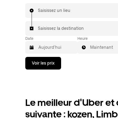
échéant, lors de votre trajet en taxi, vous bénéf
mêmes prix abordables et de la même disponibi
Saisissez un lieu
(24 h/24 et 7/j) qu'avec UberX.
Saisissez la destination
Date
Heure
Maintenant
Appuyez
Voir les prix
sur
la
flèche
vers
le
bas
pour
ouvrir
Le meilleur d'Uber et d
le
calendrier
suivante : kozen, Lim
et
sélectionner