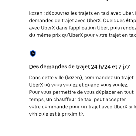
une
date.
kozen : découvrez les trajets en taxi avec Uber.
Appuyez
demandes de trajet avec UberX. Quelques étap
sur
la
avec UberX dans l'application Uber, puis rendez-
touche
du même prix qu'UberX pour votre trajet en taxi 
Échap
pour
fermer
le
calendrier.
Des demandes de trajet 24 h/24 et 7 j/7
Dans cette ville (kozen), commandez un trajet
UberX où vous voulez et quand vous voulez.
Pour vous permettre de vous déplacer en tout
temps, un chauffeur de taxi peut accepter
votre commande pour un trajet avec UberX si l
véhicule est à proximité.