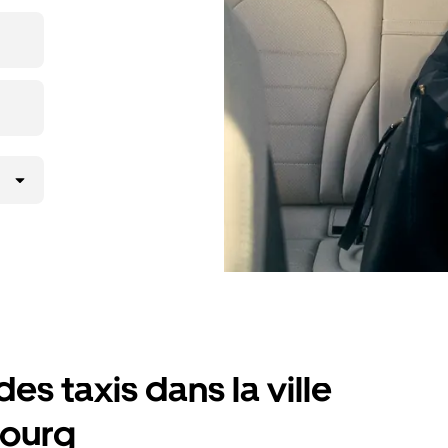
icierez des
lité
es taxis dans la ville
bourg