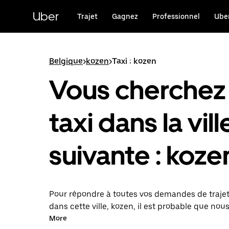
Passer
au
Uber
Trajet
Gagnez
Professionnel
Uber
contenu
principal
Belgique
>
kozen
>
Taxi : kozen
Vous cherchez
taxi dans la vill
suivante : koze
Pour répondre à toutes vos demandes de traje
dans cette ville, kozen, il est probable que nou
mettions en relation avec un chauffeur de taxi.
More