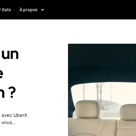
 Eats
À propos
 un
e
n ?
t avec UberX
s vous
 Le cas