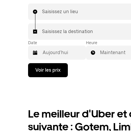
échéant, lors de votre trajet en taxi, vous bénéf
mêmes prix abordables et de la même disponibi
Saisissez un lieu
(24 h/24 et 7/j) qu'avec UberX.
Saisissez la destination
Date
Heure
Maintenant
Appuyez
Voir les prix
sur
la
flèche
vers
le
bas
pour
ouvrir
Le meilleur d'Uber et d
le
calendrier
suivante : Gotem, Li
et
sélectionner