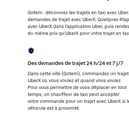
une
date.
Gotem : découvrez les trajets en taxi avec Uber.
Appuyez
demandes de trajet avec UberX. Quelques étap
sur
la
avec UberX dans l'application Uber, puis rendez-
touche
du même prix qu'UberX pour votre trajet en taxi
Échap
pour
fermer
le
calendrier.
Des demandes de trajet 24 h/24 et 7 j/7
Dans cette ville (Gotem), commandez un trajet
UberX où vous voulez et quand vous voulez.
Pour vous permettre de vous déplacer en tout
temps, un chauffeur de taxi peut accepter
votre commande pour un trajet avec UberX si l
véhicule est à proximité.