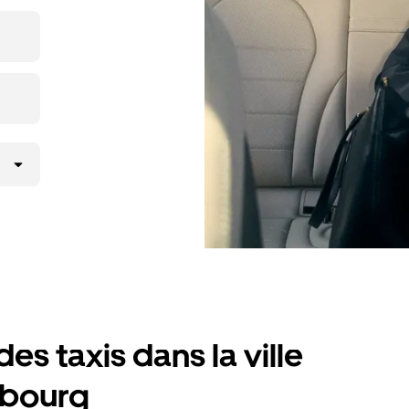
icierez des
lité
es taxis dans la ville
mbourg