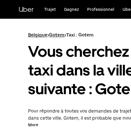
Passer
au
Uber
Trajet
Gagnez
Professionnel
Uber
contenu
principal
Belgique
>
Gotem
>
Taxi : Gotem
Vous cherchez
taxi dans la vill
suivante : Got
Pour répondre à toutes vos demandes de traje
dans cette ville, Gotem, il est probable que no
mettions en relation avec un chauffeur de taxi.
More