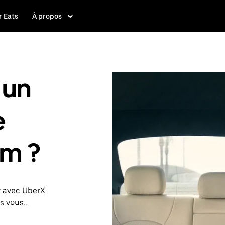
 Eats
À propos
 un
e
em ?
t avec UberX
us vous
 Le cas