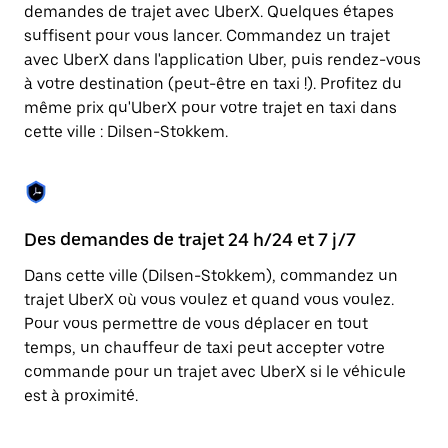
Appuyez
demandes de trajet avec UberX. Quelques étapes
sur
suffisent pour vous lancer. Commandez un trajet
la
touche
avec UberX dans l'application Uber, puis rendez-vous
Échap
à votre destination (peut-être en taxi !). Profitez du
pour
même prix qu'UberX pour votre trajet en taxi dans
fermer
le
cette ville : Dilsen-Stokkem.
calendrier.
Des demandes de trajet 24 h/24 et 7 j/7
Co
Dans cette ville (Dilsen-Stokkem), commandez un
Ub
trajet UberX où vous voulez et quand vous voulez.
pr
Pour vous permettre de vous déplacer en tout
qu
temps, un chauffeur de taxi peut accepter votre
fo
commande pour un trajet avec UberX si le véhicule
d'
est à proximité.
de