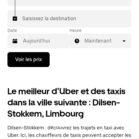
7/j) qu'avec UberX.
Saisissez la destination
Date
Heure
Maintenant
Appuyez
Voir les prix
sur
la
flèche
vers
le
Le meilleur d'Uber et des taxis
bas
pour
dans la ville suivante : Dilsen-
ouvrir
le
Stokkem, Limbourg
calendrier
et
sélectionner
Dilsen-Stokkem : découvrez les trajets en taxi avec
une
date.
Uber. Ici, les chauffeurs de taxis peuvent accepter les