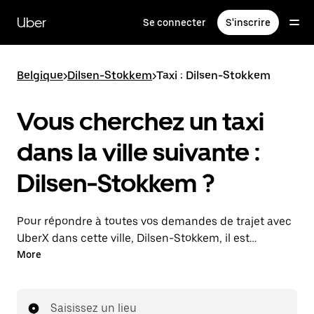
Passer
au
Uber
Se connecter
S'inscrire
contenu
principal
Belgique
>
Dilsen-Stokkem
>
Taxi : Dilsen-Stokkem
Vous cherchez un taxi
dans la ville suivante :
Dilsen-Stokkem ?
Pour répondre à toutes vos demandes de trajet avec
UberX dans cette ville, Dilsen-Stokkem, il est
probable que nous vous mettions en relation avec un
More
chauffeur de taxi. Le cas échéant, lors de votre trajet
en taxi, vous bénéficierez des mêmes prix
abordables et de la même disponibilité (24 h/24 et
Saisissez un lieu