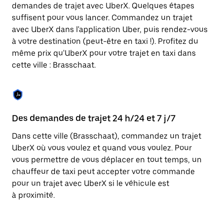
Appuyez
demandes de trajet avec UberX. Quelques étapes
sur
suffisent pour vous lancer. Commandez un trajet
la
touche
avec UberX dans l'application Uber, puis rendez-vous
Échap
à votre destination (peut-être en taxi !). Profitez du
pour
même prix qu'UberX pour votre trajet en taxi dans
fermer
le
cette ville : Brasschaat.
calendrier.
Des demandes de trajet 24 h/24 et 7 j/7
Co
Dans cette ville (Brasschaat), commandez un trajet
Ub
UberX où vous voulez et quand vous voulez. Pour
pr
vous permettre de vous déplacer en tout temps, un
qu
chauffeur de taxi peut accepter votre commande
fo
pour un trajet avec UberX si le véhicule est
d'
à proximité.
de