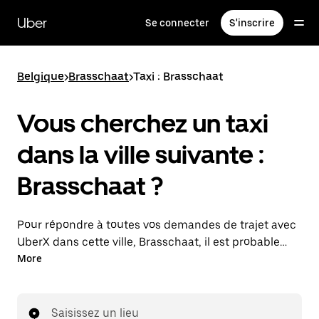
Passer
au
Uber
Se connecter
S'inscrire
contenu
principal
Belgique
>
Brasschaat
>
Taxi : Brasschaat
Vous cherchez un taxi
dans la ville suivante :
Brasschaat ?
Pour répondre à toutes vos demandes de trajet avec
UberX dans cette ville, Brasschaat, il est probable
que nous vous mettions en relation avec un
More
chauffeur de taxi. Le cas échéant, lors de votre trajet
en taxi, vous bénéficierez des mêmes prix
abordables et de la même disponibilité (24 h/24 et
Saisissez un lieu