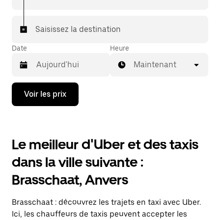
7/j) qu'avec UberX.
Saisissez la destination
Date
Heure
Maintenant
Appuyez
Voir les prix
sur
la
flèche
vers
le
Le meilleur d'Uber et des taxis
bas
pour
dans la ville suivante :
ouvrir
le
Brasschaat, Anvers
calendrier
et
sélectionner
Brasschaat : découvrez les trajets en taxi avec Uber.
une
date.
Ici, les chauffeurs de taxis peuvent accepter les