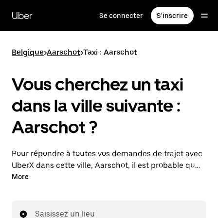
Passer
au
Uber
Se connecter
S'inscrire
contenu
principal
Belgique
>
Aarschot
>
Taxi : Aarschot
Vous cherchez un taxi
dans la ville suivante :
Aarschot ?
Pour répondre à toutes vos demandes de trajet avec
UberX dans cette ville, Aarschot, il est probable que
nous vous mettions en relation avec un chauffeur de
More
taxi. Le cas échéant, lors de votre trajet en taxi, vous
bénéficierez des mêmes prix abordables et de la
même disponibilité (24 h/24 et 7/j) qu'avec UberX.
Saisissez un lieu