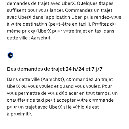
Appuyez
demandes de trajet avec UberX. Quelques étapes
sur
suffisent pour vous lancer. Commandez un trajet
la
touche
avec UberX dans l'application Uber, puis rendez-vous
Échap
à votre destination (peut-être en taxi !). Profitez du
pour
même prix qu'UberX pour votre trajet en taxi dans
fermer
le
cette ville : Aarschot.
calendrier.
Des demandes de trajet 24 h/24 et 7 j/7
Co
Dans cette ville (Aarschot), commandez un trajet
Ub
UberX où vous voulez et quand vous voulez. Pour
pr
vous permettre de vous déplacer en tout temps, un
qu
chauffeur de taxi peut accepter votre commande
fo
pour un trajet avec UberX si le véhicule est
d'
à proximité.
de