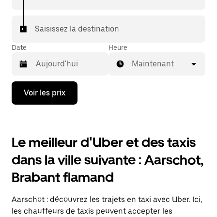
Saisissez la destination
Date
Heure
Maintenant
Appuyez
Voir les prix
sur
la
flèche
vers
le
Le meilleur d'Uber et des taxis
bas
pour
dans la ville suivante : Aarschot,
ouvrir
le
Brabant flamand
calendrier
et
sélectionner
Aarschot : découvrez les trajets en taxi avec Uber. Ici,
une
date.
les chauffeurs de taxis peuvent accepter les