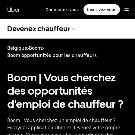
Passer
au
Uber
Connectez-vous
Inscrivez-vous
contenu
principal
Devenez chauffeur
Belgique
>
Boom
>
Boom opportunités pour les chauffeurs
Boom | Vous cherchez
des opportunités
d'emploi de chauffeur ?
Boom | Vous cherchez un emploi de chauffeur ?
Essayez l'application Uber et devenez votre propre
patron ! Conduisez avec Uber pour générer des