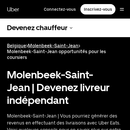
Passer
au
Uber
Connectez-vous
Inscrivez-vous
contenu
principal
Devenez chauffeur
Belgique
>
Molenbeek-Saint-Jean
>
Molenbeek-Saint-Jean opportunités pour les
coursiers
Molenbeek-Saint-
Jean | Devenez livreur
indépendant
Molenbeek-Saint-Jean | Vous pourriez générer des
revenus en effectuant des livraisons avec Uber Eats.
Voici quelques conseils pour en savoir plus sur notre