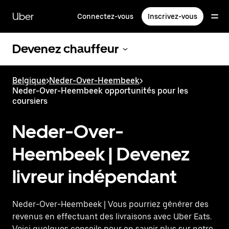
Passer
au
Uber
Connectez-vous
Inscrivez-vous
contenu
principal
Devenez chauffeur
Belgique
>
Neder-Over-Heembeek
>
Neder-Over-Heembeek opportunités pour les
coursiers
Neder-Over-
Heembeek | Devenez
livreur indépendant
Neder-Over-Heembeek | Vous pourriez générer des
revenus en effectuant des livraisons avec Uber Eats.
Voici quelques conseils pour en savoir plus sur notre