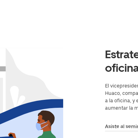
Estrat
oficin
El vicepreside
Huaco, compar
a la oficina, 
aumentar la m
Asiste al sem