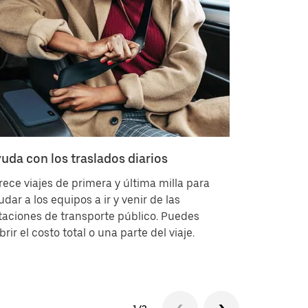
uda con los traslados diarios
Mejora el
rece viajes de primera y última milla para
Podemos a
udar a los equipos a ir y venir de las
la propied
taciones de transporte público. Puedes
viaje en l
brir el costo total o una parte del viaje.
invitados 
y vuelta.