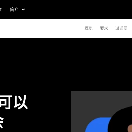
食
简介
概览
要求
派送员
e有可以
会