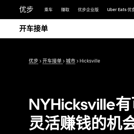
跳
优步
乘车
赚取
优步企业版
Uber Eats 优
至
主
要
开车接单
内
容
优步
>
开车接单
>
城市
> Hicksville
NYHicksvill
灵活赚钱的机