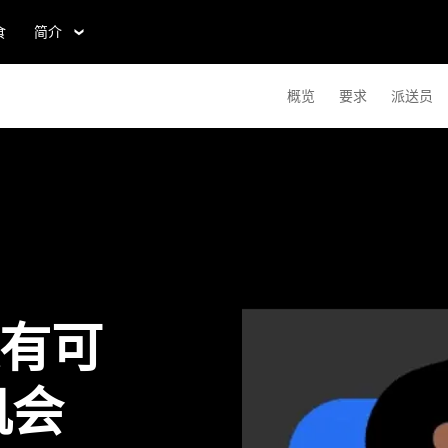
食
简介
概览
要求
派送员
夫有可
机会