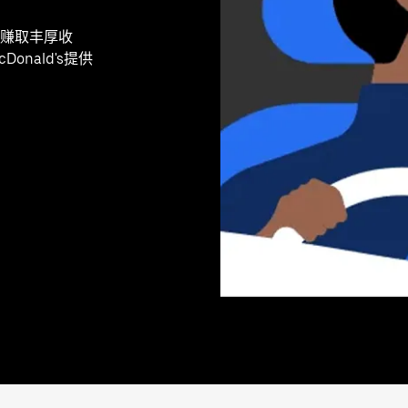
赚取丰厚收
nald's提供