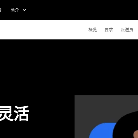
食
简介
概览
要求
派送员
灵活