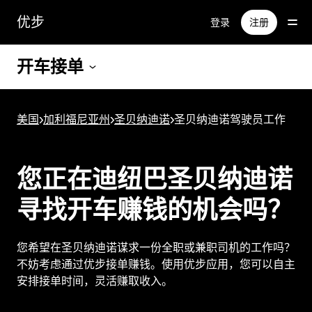
跳
优步
登录
注册
至
主
要
开车接单
内
容
美国
>
加利福尼亚州
>
圣贝纳迪诺
>
圣贝纳迪诺驾驶员工作
您正在迪纽巴圣贝纳迪诺
寻找开车赚钱的机会吗？
您希望在圣贝纳迪诺谋求一份全职或兼职司机的工作吗？
不妨考虑通过优步接单赚钱。使用优步应用，您可以自主
安排接单时间，灵活赚取收入。