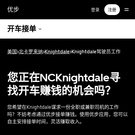
跳
优步
登录
注册
至
主
要
开车接单
内
容
美国
>
北卡罗来纳
>
Knightdale
>
Knightdale驾驶员工作
您正在NCKnightdale寻
找开车赚钱的机会吗？
您希望在Knightdale谋求一份全职或兼职司机的工作
吗？不妨考虑通过优步接单赚钱。使用优步应用，您可以
自主安排接单时间，灵活赚取收入。