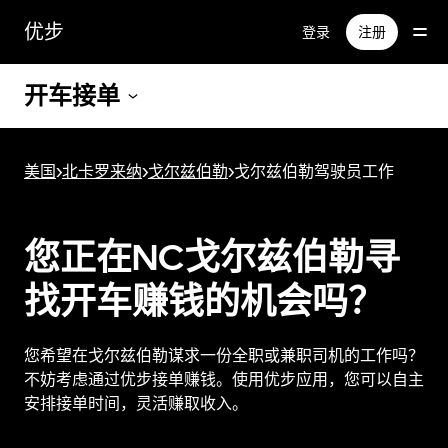
跳
优步
登录
注册
至
主
要
开车接单
内
容
美国
>
北卡罗来纳
>
戈尔兹伯勒
>
戈尔兹伯勒驾驶员工作
您正在NC戈尔兹伯勒寻
找开车赚钱的机会吗？
您希望在戈尔兹伯勒谋求一份全职或兼职司机的工作吗？
不妨考虑通过优步接单赚钱。使用优步应用，您可以自主
安排接单时间，灵活赚取收入。