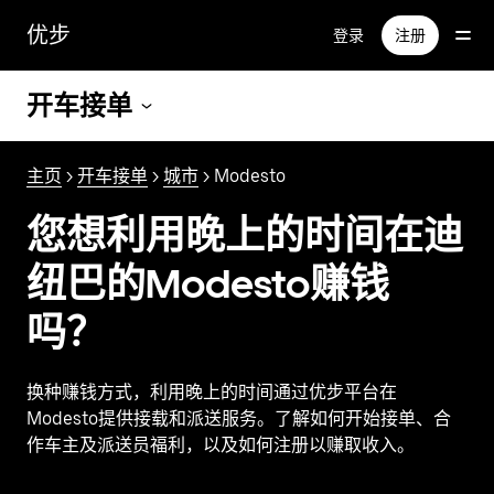
跳
优步
登录
注册
至
主
要
开车接单
内
容
主页
>
开车接单
>
城市
> Modesto
您想利用晚上的时间在迪
纽巴的Modesto赚钱
吗？
换种赚钱方式，利用晚上的时间通过优步平台在
Modesto提供接载和派送服务。了解如何开始接单、合
作车主及派送员福利，以及如何注册以赚取收入。