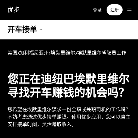
跳
优步
登录
注册
至
主
要
开车接单
内
容
美国
>
加利福尼亚州
>
埃默里维尔
>
埃默里维尔驾驶员工作
您正在迪纽巴埃默里维尔
寻找开车赚钱的机会吗？
您希望在埃默里维尔谋求一份全职或兼职司机的工作吗？
不妨考虑通过优步接单赚钱。使用优步应用，您可以自主
安排接单时间，灵活赚取收入。