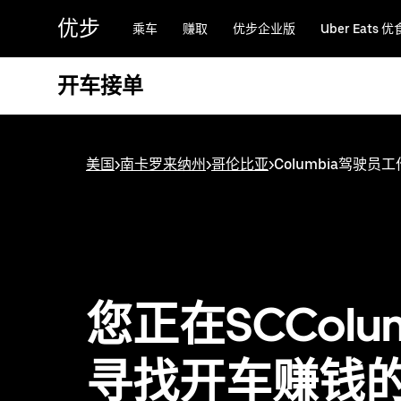
跳
优步
乘车
赚取
优步企业版
Uber Eats 优
至
主
要
开车接单
内
容
美国
>
南卡罗来纳州
>
哥伦比亚
>
Columbia驾驶员工
您正在SCColum
寻找开车赚钱