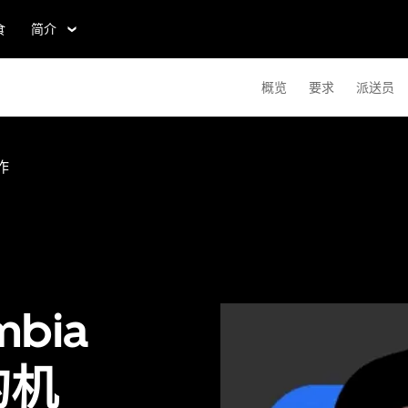
食
简介
概览
要求
派送员
作
bia
的机