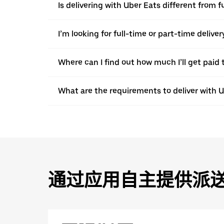
Is delivering with Uber Eats different from fu
I’m looking for full-time or part-time deliv
Where can I find out how much I’ll get paid t
What are the requirements to deliver with 
通过应用自主提供派