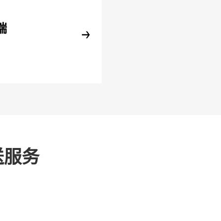
端
送服务