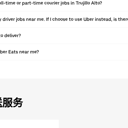
ll-time or part-time courier jobs in Trujillo Alto?
ery driver jobs near me. If I choose to use Uber instead, is 
o deliver?
Uber Eats near me?
送服务