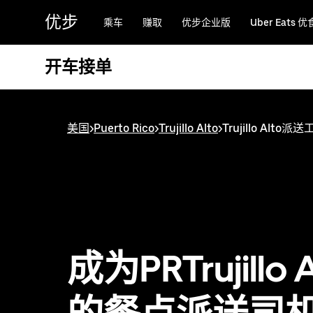
跳
优步
乘车
赚取
优步企业版
Uber Eats 优
至
主
要
开车接单
内
容
美国
>
Puerto Rico
>
Trujillo Alto
>
Trujillo Alto派
成为PRTrujillo A