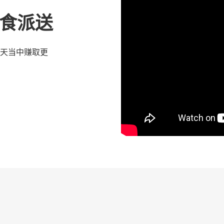
 优食派送
天当中赚取更