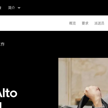
食
简介
概览
要求
派送员
送工作
lto