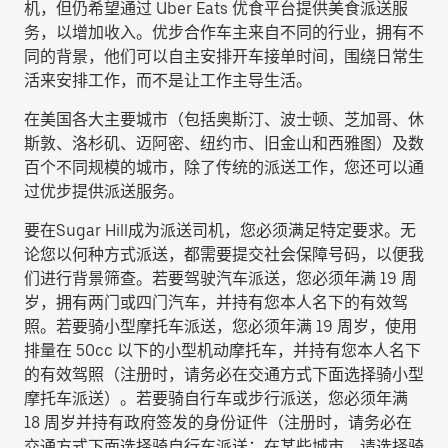
机，但仍希望通过 Uber Eats 优食平台提供美食派送服
务，以增加收入。优步合作车主来自不同的行业，拥有不
同的背景，他们可以自主安排开车接单时间，围绕日常生
活来安排工作，而不是让工作主导生活。
在美国各大主要城市（包括奥斯汀、波士顿、芝加哥、休
斯敦、洛杉矶、迈阿密、纽约市、旧金山和西雅图）及数
百个不同规模的城市，除了传统的派送工作，您还可以通
过优步提供派送服务。
要在Sugar Hill成为派送司机，您必须满足特定要求。无
论您以何种方式派送，都需要提交社会保障号码，以便我
们进行背景筛查。若要驾驶汽车派送，您必须年满 19 周
岁，拥有两门或四门汽车，并持有您本人名下的有效驾
照。若要骑小型摩托车派送，您必须年满 19 周岁，使用
排量在 50cc 以下的小型机动摩托车，并持有您本人名下
的有效驾照（注册时，请务必在交通方式下面选择
骑小型
摩托车派送
）。若要骑自行车或步行派送，您必须年满
18 周岁并持有政府签发的身份证件（注册时，请务必在
交通方式下面选择
骑自行车派送
；在某些城市，请选择
骑