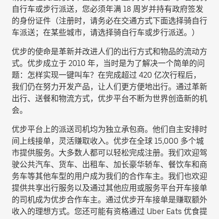
自行车或步行派送，您必须年满 18 周岁并持有政府签发
的身份证件（注册时，请务必在交通方式下面选择
骑自行
车派送
；在某些城市，请选择
骑自行车或步行派送
。）
优步的使命是革新并改进人们的出行方式和物品的流动方
式。优步成立于 2010 年，当时是为了解决一个简单的问
题：怎样实现一键叫车？在完成超过 420 亿次行程后，
我们仍在努力开发产品，让人们更方便地出行。通过革新
出行、送餐和物流方式，优步平台不断为世界创造新的机
会。
优步平台上的派送司机均为独立承包商。他们自主安排时
间上线接单，灵活赚取收入。优步在全球 15,000 多个城
市提供服务。大多数人都可以轻松完成注册。我们欢迎驾
驶公共汽车、货车、出租车、加长豪华轿车、餐饮车和商
务车等其他车型的用户成为我们的合作车主。我们也欢迎
提供共享出行服务以及通过其他应用或服务平台开车接单
的司机成为优步合作车主。通过优步开车接单是赚取额外
收入的理想方式。您还可能有资格通过 Uber Eats 优食提