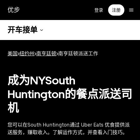
跳
优步
登录
注册
至
主
要
开车接单
内
容
美国
>
纽约州
>
南亨廷顿
>
南亨廷顿派送工作
成为NYSouth
Huntington的餐点派送司
机
您可以在South Huntington通过 Uber Eats 优食提供派
送服务，赚取收入。了解运作方式，并查看入门技巧。