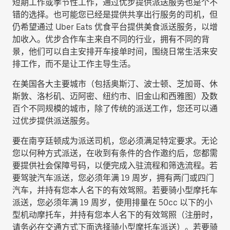
短期工作或季节性工作，通过优步提供派送服务也是个不
错的选择。也可能您已经是提供共享出行服务的司机，但
仍希望通过 Uber Eats 优食平台提供美食派送服务，以增
加收入。优步合作车主来自不同的行业，拥有不同的背
景，他们可以自主安排开车接单时间，围绕日常生活来安
排工作，而不是让工作主导生活。
在美国各大主要城市（包括奥斯汀、波士顿、芝加哥、休
斯敦、洛杉矶、迈阿密、纽约市、旧金山和西雅图）及数
百个不同规模的城市，除了传统的派送工作，您还可以通
过优步提供派送服务。
要在南亨廷顿成为派送司机，您必须满足特定要求。无论
您以何种方式派送，在收到有条件的合作邀约后，您都需
要提供社会保障号码，以便完成入驻流程和筛选流程。若
要驾驶汽车派送，您必须年满 19 周岁，拥有两门或四门
汽车，并持有您本人名下的有效驾照。若要骑小型摩托车
派送，您必须年满 19 周岁，使用排量在 50cc 以下的小
型机动摩托车，并持有您本人名下的有效驾照（注册时，
请务必在交通方式下面选择
骑小型摩托车派送
）。若要骑