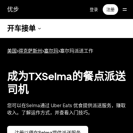
跳
优步
登录
注册
至
主
要
开车接单
内
容
美国
>
得克萨斯州
>
塞尔玛
>
塞尔玛派送工作
成为TXSelma的餐点派送
司机
您可以在Selma通过 Uber Eats 优食提供派送服务，赚取
收入。了解运作方式，并查看入门技巧。
注册以便在Selma提供派送服务