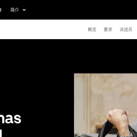
食
简介
概览
要求
派送员
mas