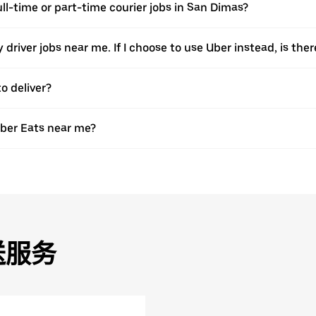
ull-time or part-time courier jobs in San Dimas?
ery driver jobs near me. If I choose to use Uber instead, is 
o deliver?
Uber Eats near me?
送服务