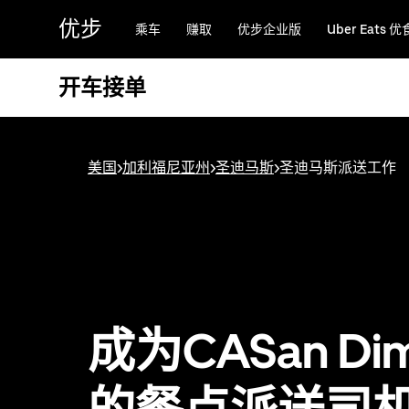
跳
优步
乘车
赚取
优步企业版
Uber Eats 优
至
主
要
开车接单
内
容
美国
>
加利福尼亚州
>
圣迪马斯
>
圣迪马斯派送工作
成为CASan Di