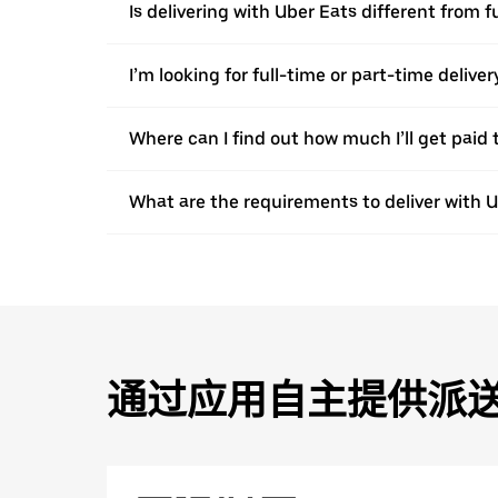
Is delivering with Uber Eats different from f
I’m looking for full-time or part-time deliv
Where can I find out how much I’ll get paid t
What are the requirements to deliver with 
通过应用自主提供派