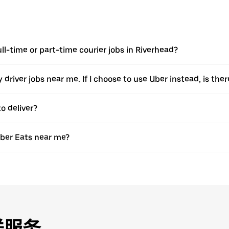
ull-time or part-time courier jobs in Riverhead?
ery driver jobs near me. If I choose to use Uber instead, is 
o deliver?
Uber Eats near me?
送服务