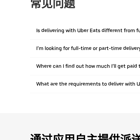
常见问题
Is delivering with Uber Eats different from f
I’m looking for full-time or part-time deliv
Where can I find out how much I’ll get paid t
What are the requirements to deliver with 
通过应用自主提供派