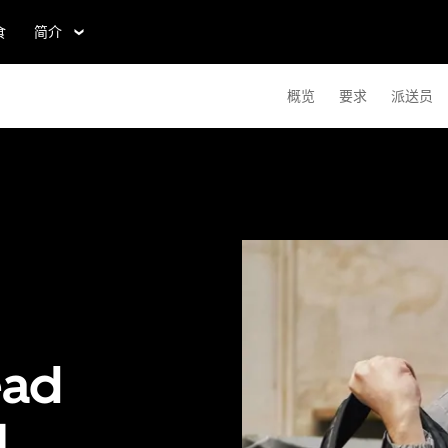
食
简介
概览
要求
派送员
ad