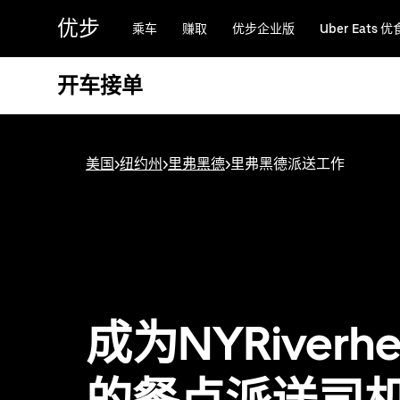
跳
优步
乘车
赚取
优步企业版
Uber Eats 优
至
主
要
开车接单
内
容
美国
>
纽约州
>
里弗黑德
>
里弗黑德派送工作
成为NYRiverhe