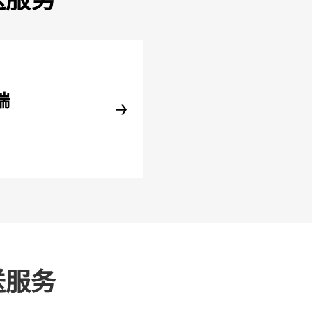
端
送服务