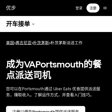
跳
优步
登录
注册
至
主
要
开车接单
内
容
美国
>
弗吉尼亚
>
朴茨茅斯
>
朴茨茅斯派送工作
成为VAPortsmouth的餐
点派送司机
您可以在Portsmouth通过 Uber Eats 优食提供派送服
务，赚取收入。了解运作方式，并查看入门技巧。
注册以便在Portsmouth提供派送服务