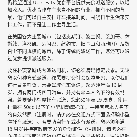
仍希望通过 Uber Eats 优食平台提供美食派送服务，以增
加收入。优步合作车主来自不同的行业，拥有不同的背
景，他们可以自主安排开车接单时间，围绕日常生活来安
排工作，而不是让工作主导生活。
在美国各大主要城市（包括奥斯汀、波士顿、芝加哥、休
斯敦、洛杉矶、迈阿密、纽约市、旧金山和西雅图）及数
百个不同规模的城市，除了传统的派送工作，您还可以通
过优步提供派送服务。
要在朴茨茅斯成为派送司机，您必须满足特定要求。无论
您以何种方式派送，都需要提交社会保障号码，以便我们
进行背景筛查。若要驾驶汽车派送，您必须年满 19 周
岁，拥有两门或四门汽车，并持有您本人名下的有效驾
照。若要骑小型摩托车派送，您必须年满 19 周岁，使用
排量在 50cc 以下的小型机动摩托车，并持有您本人名下
的有效驾照（注册时，请务必在交通方式下面选择
骑小型
摩托车派送
）。若要骑自行车或步行派送，您必须年满
18 周岁并持有政府签发的身份证件（注册时，请务必在
交通方式下面选择
骑自行车派送
；在某些城市，请选择
骑