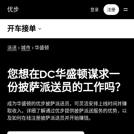
跳
优步
登录
注册
至
主
要
开车接单
内
容
派送
>
城市
> 华盛顿
您想在DC华盛顿谋求一
份披萨派送员的工作吗？
成为华盛顿的优步披萨派送员，可灵活安排上线时间并赚
取收入。详细了解通过优步提供披萨派送服务的优势，以
及如何在线注册披萨派送员并开始赚钱。