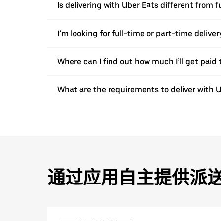
Is delivering with Uber Eats different from f
I’m looking for full-time or part-time deliv
Where can I find out how much I’ll get paid t
What are the requirements to deliver with 
通过应用自主提供派