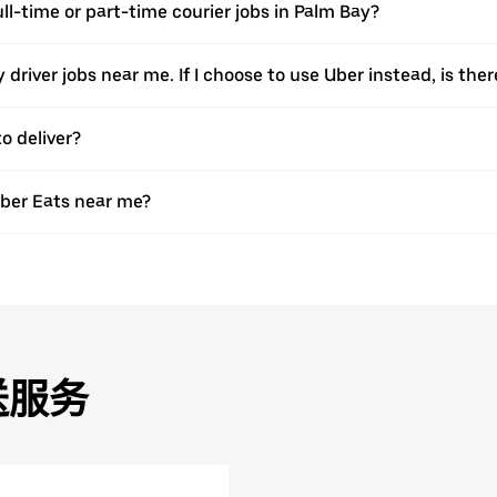
ull-time or part-time courier jobs in Palm Bay?
ery driver jobs near me. If I choose to use Uber instead, is 
o deliver?
Uber Eats near me?
送服务