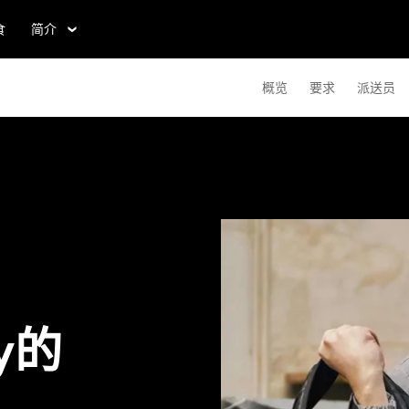
食
简介
概览
要求
派送员
ay的