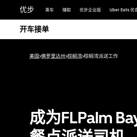
跳
优步
乘车
赚取
优步企业版
Uber Eats 优
至
主
要
开车接单
内
容
美国
>
佛罗里达州
>
棕榈湾
>
棕榈湾派送工作
成为FLPalm B