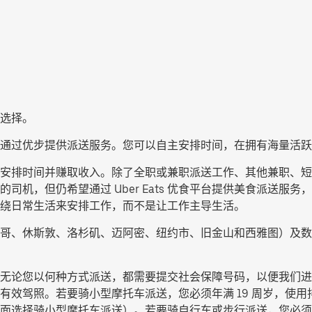
选择。
通过优步提供派送服务。您可以自主安排时间，在拥有海量活跃
服务，灵活安排时间并赚取收入。除了全职或兼职派送工作、其他兼职
司机，但仍希望通过 Uber Eats 优食平台提供美食派送服
绕日常生活来安排工作，而不是让工作主导生活。
哥、休斯敦、洛杉矶、迈阿密、纽约市、旧金山和西雅图）及数
无论您以何种方式派送，都需要提交社会保障号码，以便我们进行
效驾照。若要骑小型摩托车派送，您必须年满 19 周岁，使用排
面选择
骑小型摩托车派送
）。若要骑自行车或步行派送，您必须年