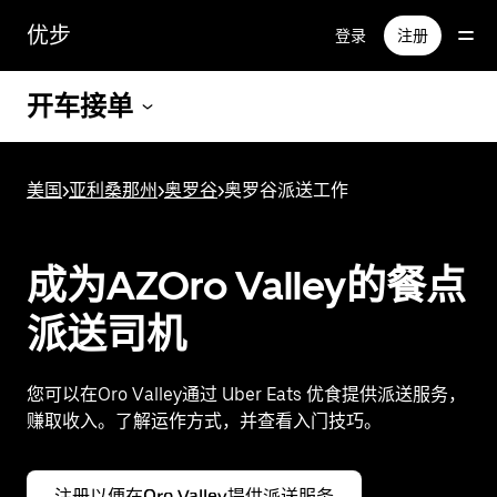
跳
优步
登录
注册
至
主
要
开车接单
内
容
美国
>
亚利桑那州
>
奥罗谷
>
奥罗谷派送工作
成为AZOro Valley的餐点
派送司机
您可以在Oro Valley通过 Uber Eats 优食提供派送服务，
赚取收入。了解运作方式，并查看入门技巧。
注册以便在Oro Valley提供派送服务