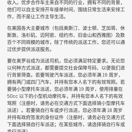
收入。优步合作车主来自不同的行业，拥有不同的背景，
他们可以自主安排开车接单时间，围绕日常生活来安排工
作，而不是让工作主导生活。
在美国各大主要城市（包括奥斯汀、波士顿、芝加哥、休
斯敦、洛杉矶、迈阿密、纽约市、旧金山和西雅图）及数
百个不同规模的城市，除了传统的派送工作，您还可以通
过优步提供派送服务。
要在奥罗谷成为派送司机，您必须满足特定要求。无论您
以何种方式派送，都需要提交社会保障号码，以便我们进
行背景筛查。若要驾驶汽车派送，您必须年满 19 周岁，
拥有两门或四门汽车，并持有您本人名下的有效驾照。若
要骑小型摩托车派送，您必须年满 19 周岁，使用排量在
50cc 以下的小型机动摩托车，并持有您本人名下的有效
驾照（注册时，请务必在交通方式下面选择
骑小型摩托车
派送
）。若要骑自行车或步行派送，您必须年满 18 周岁
并持有政府签发的身份证件（注册时，请务必在交通方式
下面选择
骑自行车派送
；在某些城市，请选择
骑自行车或
步行派送
）。