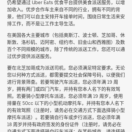
仍希望通过 Uber Eats 优食平台提供美食派送服务，以增
加收入。优步合作车主来自不同的行业，拥有不同的背
景，他们可以自主安排开车接单时间，围绕日常生活来安
排工作，而不是让工作主导生活。
在美国各大主要城市（包括奥斯汀、波士顿、芝加哥、休
斯敦、洛杉矶、迈阿密、纽约市、旧金山和西雅图）及数
百个不同规模的城市，除了传统的派送工作，您还可以通
过优步提供派送服务。
要在北芝加哥成为派送司机，您必须满足特定要求。无论
您以何种方式派送，都需要提交社会保障号码，以便我们
进行背景筛查。若要驾驶汽车派送，您必须年满 19 周
岁，拥有两门或四门汽车，并持有您本人名下的有效驾
照。若要骑小型摩托车派送，您必须年满 19 周岁，使用
排量在 50cc 以下的小型机动摩托车，并持有您本人名下
的有效驾照（注册时，请务必在交通方式下面选择
骑小型
摩托车派送
）。若要骑自行车或步行派送，您必须年满
18 周岁并持有政府签发的身份证件（注册时，请务必在
交通方式下面选择
骑自行车派送
；在某些城市，请选择
骑