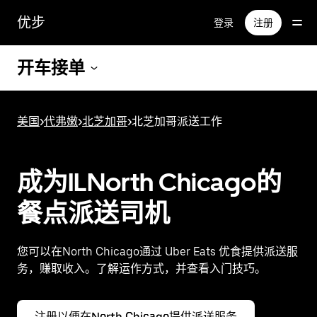
跳
优步
登录
注册
至
主
要
开车接单
内
容
美国
>
代弗嫩
>
北芝加哥
>
北芝加哥派送工作
成为ILNorth Chicago的
餐点派送司机
您可以在North Chicago通过 Uber Eats 优食提供派送服
务，赚取收入。了解运作方式，并查看入门技巧。
注册以便在North Chicago提供派送服务