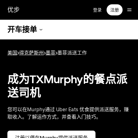
跳
优步
登录
注册
至
主
要
开车接单
内
容
美国
>
得克萨斯州
>
墨菲
>
墨菲派送工作
成为TXMurphy的餐点派
送司机
您可以在Murphy通过 Uber Eats 优食提供派送服务，赚
取收入。了解运作方式，并查看入门技巧。
注册以便在Murphy提供派送服务