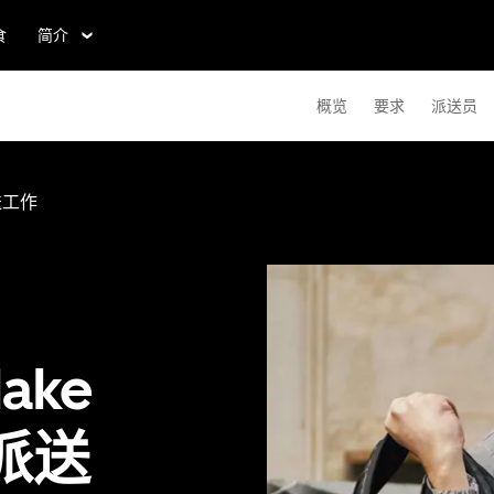
食
简介
概览
要求
派送员
送工作
ake
点派送