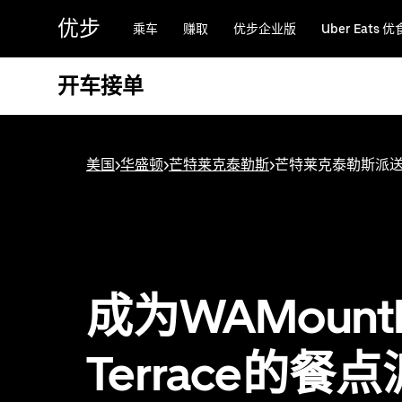
跳
优步
乘车
赚取
优步企业版
Uber Eats 优
至
主
要
开车接单
内
容
美国
>
华盛顿
>
芒特莱克泰勒斯
>
芒特莱克泰勒斯派
成为WAMountl
Terrace的餐