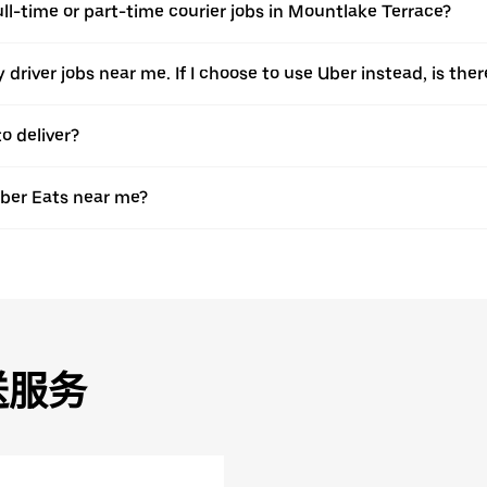
full-time or part-time courier jobs in Mountlake Terrace?
ery driver jobs near me. If I choose to use Uber instead, is 
o deliver?
Uber Eats near me?
送服务