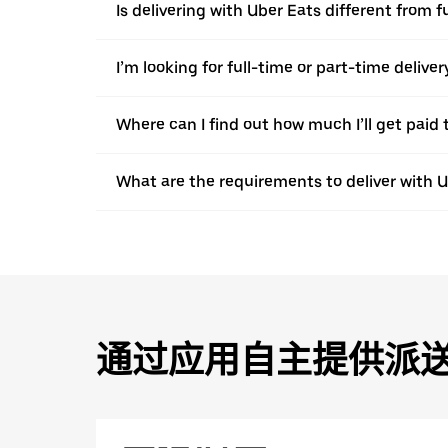
Is delivering with Uber Eats different from 
I’m looking for full-time or part-time deliv
Where can I find out how much I’ll get paid t
What are the requirements to deliver with 
通过应用自主提供派