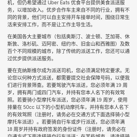
机，但仍希望通过 Uber Eats 优食平台提供美食派送服
务，以增加收入。优步合作车主来自不同的行业，拥有不
同的背景，他们可以自主安排开车接单时间，围绕日常生
活来安排工作，而不是让工作主导生活。
在美国各大主要城市（包括奥斯汀、波士顿、芝加哥、休
斯敦、洛杉矶、迈阿密、纽约市、旧金山和西雅图）及数
百个不同规模的城市，除了传统的派送工作，您还可以通
过优步提供派送服务。
要在克纳斯维尔成为派送司机，您必须满足特定要求。无
论您以何种方式派送，都需要提交社会保障号码，以便我
们进行背景筛查。若要驾驶汽车派送，您必须年满 19 周
岁，拥有两门或四门汽车，并持有您本人名下的有效驾
照。若要骑小型摩托车派送，您必须年满 19 周岁，使用
排量在 50cc 以下的小型机动摩托车，并持有您本人名下
的有效驾照（注册时，请务必在交通方式下面选择
骑小型
摩托车派送
）。若要骑自行车或步行派送，您必须年满
18 周岁并持有政府签发的身份证件（注册时，请务必在
交通方式下面选择
骑自行车派送
；在某些城市，请选择
骑