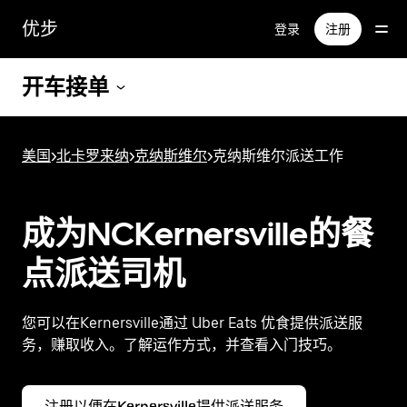
跳
优步
登录
注册
至
主
要
开车接单
内
容
美国
>
北卡罗来纳
>
克纳斯维尔
>
克纳斯维尔派送工作
成为NCKernersville的餐
点派送司机
您可以在Kernersville通过 Uber Eats 优食提供派送服
务，赚取收入。了解运作方式，并查看入门技巧。
注册以便在Kernersville提供派送服务