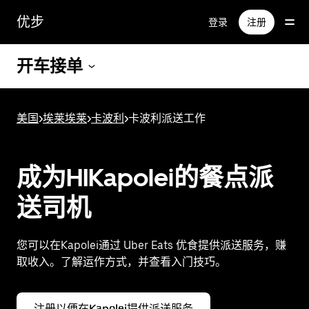
跳
优步
登录
注册
至
主
要
开车接单
内
容
美国
>
埃莱埃莱
>
卡波利
>
卡波利派送工作
成为HIKapolei的餐点派
送司机
您可以在Kapolei通过 Uber Eats 优食提供派送服务，赚
取收入。了解运作方式，并查看入门技巧。
注册以便在Kapolei提供派送服务