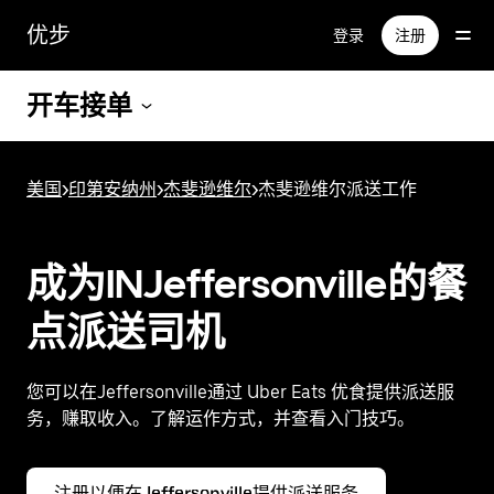
跳
优步
登录
注册
至
主
要
开车接单
内
容
美国
>
印第安纳州
>
杰斐逊维尔
>
杰斐逊维尔派送工作
成为INJeffersonville的餐
点派送司机
您可以在Jeffersonville通过 Uber Eats 优食提供派送服
务，赚取收入。了解运作方式，并查看入门技巧。
注册以便在Jeffersonville提供派送服务