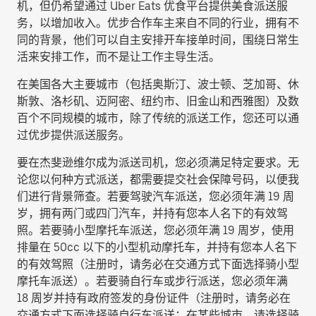
机，但仍希望通过 Uber Eats 优食平台提供美食派送服
务，以增加收入。优步合作车主来自不同的行业，拥有不
同的背景，他们可以自主安排开车接单时间，围绕日常生
活来安排工作，而不是让工作主导生活。
在美国各大主要城市（包括奥斯汀、波士顿、芝加哥、休
斯敦、洛杉矶、迈阿密、纽约市、旧金山和西雅图）及数
百个不同规模的城市，除了传统的派送工作，您还可以通
过优步提供派送服务。
要在杰斐逊维尔成为派送司机，您必须满足特定要求。无
论您以何种方式派送，都需要提交社会保障号码，以便我
们进行背景筛查。若要驾驶汽车派送，您必须年满 19 周
岁，拥有两门或四门汽车，并持有您本人名下的有效驾
照。若要骑小型摩托车派送，您必须年满 19 周岁，使用
排量在 50cc 以下的小型机动摩托车，并持有您本人名下
的有效驾照（注册时，请务必在交通方式下面选择
骑小型
摩托车派送
）。若要骑自行车或步行派送，您必须年满
18 周岁并持有政府签发的身份证件（注册时，请务必在
交通方式下面选择
骑自行车派送
；在某些城市，请选择
骑