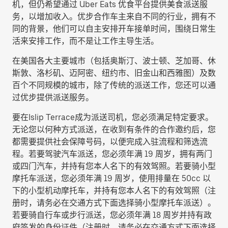
机，但仍希望通过 Uber Eats 优食平台提供美食派送服
务，以增加收入。优步合作车主来自不同的行业，拥有不
同的背景，他们可以自主安排开车接单时间，围绕日常生
活来安排工作，而不是让工作主导生活。
在美国各大主要城市（包括奥斯汀、波士顿、芝加哥、休
斯敦、洛杉矶、迈阿密、纽约市、旧金山和西雅图）及数
百个不同规模的城市，除了传统的派送工作，您还可以通
过优步提供派送服务。
要在Islip Terrace成为派送司机，您必须满足特定要求。
无论您以何种方式派送，在收到有条件的合作邀约后，您
都需要提供社会保障号码，以便完成入驻流程和筛选流
程。若要驾驶汽车派送，您必须年满 19 周岁，拥有两门
或四门汽车，并持有您本人名下的有效驾照。若要骑小型
摩托车派送，您必须年满 19 周岁，使用排量在 50cc 以
下的小型机动摩托车，并持有您本人名下的有效驾照（注
册时，请务必在交通方式下面选择
骑小型摩托车派送
）。
若要骑自行车或步行派送，您必须年满 18 周岁并持有政
府签发的身份证件（注册时，请务必在交通方式下面选择