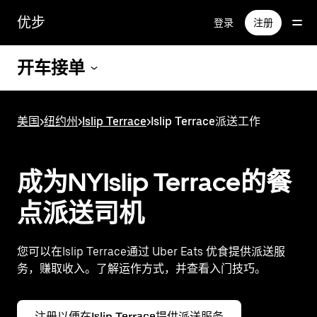
跳
优步
登录
注册
至
主
要
开车接单
内
容
美国
>
纽约州
>
Islip Terrace
>
Islip Terrace派送工作
成为NYIslip Terrace的餐
点派送司机
您可以在Islip Terrace通过 Uber Eats 优食提供派送服
务，赚取收入。了解运作方式，并查看入门技巧。
注册以便在Islip Terrace提供派送服务