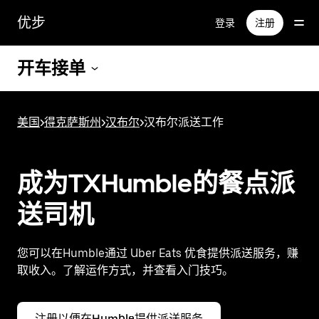
跳
优步
登录
注册
至
主
要
开车接单
内
容
美国
>
得克萨斯州
>
汉布尔
>
汉布尔派送工作
成为TXHumble的餐点派
送司机
您可以在Humble通过 Uber Eats 优食提供派送服务，赚
取收入。了解运作方式，并查看入门技巧。
注册以便在Humble提供派送服务