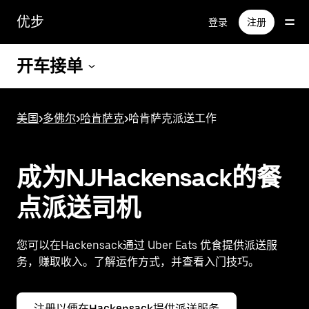
跳
优步
登录
注册
至
主
要
开车接单
内
容
美国
>
多佛尔
>
哈肯萨克
>
哈肯萨克派送工作
成为NJHackensack的餐
点派送司机
您可以在Hackensack通过 Uber Eats 优食提供派送服
务，赚取收入。了解运作方式，并查看入门技巧。
注册以便在Hackensack提供派送服务