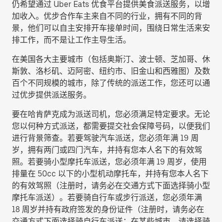
仍希望通过 Uber Eats 优食平台提供美食派送服务，以增
加收入。优步合作车主来自不同的行业，拥有不同的背
景，他们可以自主安排开车接单时间，围绕日常生活来安
排工作，而不是让工作主导生活。
在美国各大主要城市（包括奥斯汀、波士顿、芝加哥、休
斯敦、洛杉矶、迈阿密、纽约市、旧金山和西雅图）及数
百个不同规模的城市，除了传统的派送工作，您还可以通
过优步提供派送服务。
要在哈肯萨克成为派送司机，您必须满足特定要求。无论
您以何种方式派送，都需要提交社会保障号码，以便我们
进行背景筛查。若要驾驶汽车派送，您必须年满 19 周
岁，拥有两门或四门汽车，并持有您本人名下的有效驾
照。若要骑小型摩托车派送，您必须年满 19 周岁，使用
排量在 50cc 以下的小型机动摩托车，并持有您本人名下
的有效驾照（注册时，请务必在交通方式下面选择
骑小型
摩托车派送
）。若要骑自行车或步行派送，您必须年满
18 周岁并持有政府签发的身份证件（注册时，请务必在
交通方式下面选择
骑自行车派送
；在某些城市，请选择
骑