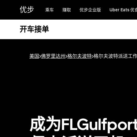
跳
优步
乘车
赚取
优步企业版
Uber Eats 优
至
主
要
开车接单
内
容
美国
>
佛罗里达州
>
格尔夫波特
>
格尔夫波特派送工
成为FLGulfpor