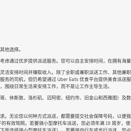
其他选择。
考虑通过优步提供派送服务。您可以自主安排时间，在拥有海量
派送服务，灵活安排时间并赚取收入。除了全职或兼职派送工作、其他
务的司机，但仍希望通过 Uber Eats 优食平台提供美食派
，围绕日常生活来安排工作，而不是让工作主导生活。
哥、休斯敦、洛杉矶、迈阿密、纽约市、旧金山和西雅图）及数
求。无论您以何种方式派送，都需要提交社会保障号码，以便我
的有效驾照。若要骑小型摩托车派送，您必须年满 19 周岁，使用
下面选择
骑小型摩托车派送
）。若要骑自行车或步行派送，您必须