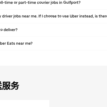
ull-time or part-time courier jobs in Gulfport?
ery driver jobs near me. If I choose to use Uber instead, is 
o deliver?
Uber Eats near me?
送服务