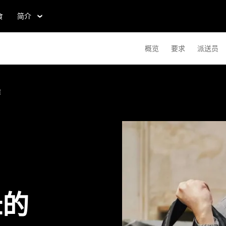
食
简介
概览
要求
派送员
作
t的