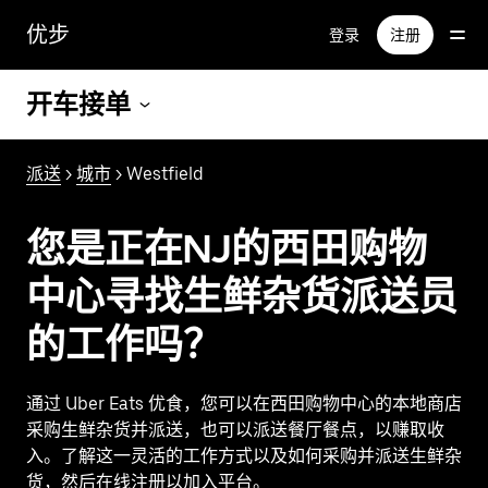
跳
优步
登录
注册
至
主
要
开车接单
内
容
派送
>
城市
> Westfield
您是正在NJ的西田购物
中心寻找生鲜杂货派送员
的工作吗？
通过 Uber Eats 优食，您可以在西田购物中心的本地商店
采购生鲜杂货并派送，也可以派送餐厅餐点，以赚取收
入。了解这一灵活的工作方式以及如何采购并派送生鲜杂
货，然后在线注册以加入平台。