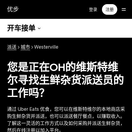
跳
优步
登录
注册
至
主
要
开车接单
内
容
派送
>
城市
> Westerville
您是正在OH的维斯特维
尔寻找生鲜杂货派送员的
工作吗？
通过 Uber Eats 优食，您可以在维斯特维尔的本地商店采
购生鲜杂货并派送，也可以派送餐厅餐点，以赚取收入。
了解这一灵活的工作方式以及如何采购并派送生鲜杂货，
然后在线注册以加入平台。