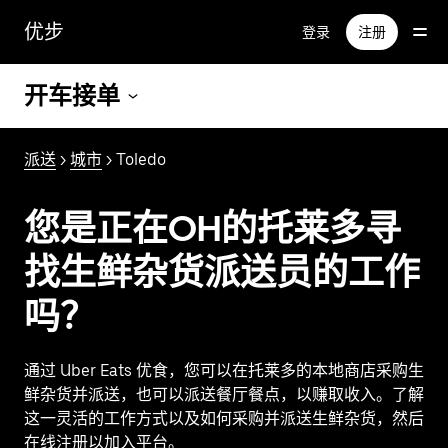
跳
优步
登录
注册
至
主
要
开车接单
内
容
派送
>
城市
> Toledo
您是正在OH的托莱多寻
找生鲜杂货派送员的工作
吗？
通过 Uber Eats 优食，您可以在托莱多的本地商店采购生
鲜杂货并派送，也可以派送餐厅餐点，以赚取收入。了解
这一灵活的工作方式以及如何采购并派送生鲜杂货，然后
在线注册以加入平台。