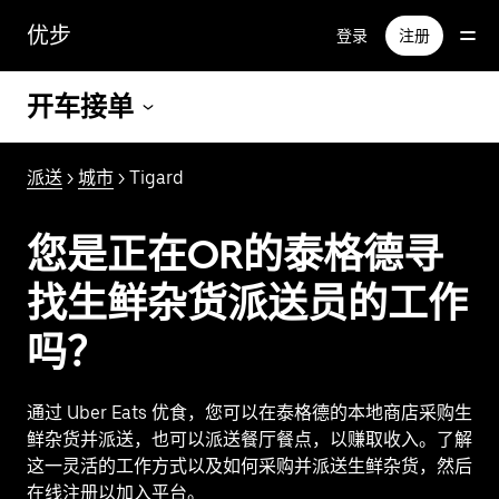
跳
优步
登录
注册
至
主
要
开车接单
内
容
派送
>
城市
> Tigard
您是正在OR的泰格德寻
找生鲜杂货派送员的工作
吗？
通过 Uber Eats 优食，您可以在泰格德的本地商店采购生
鲜杂货并派送，也可以派送餐厅餐点，以赚取收入。了解
这一灵活的工作方式以及如何采购并派送生鲜杂货，然后
在线注册以加入平台。