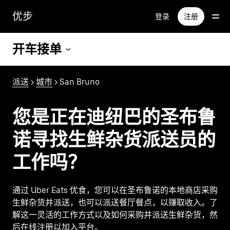
跳
优步
登录
注册
至
主
要
开车接单
内
容
派送
>
城市
> San Bruno
您是正在迪纽巴的圣布鲁
诺寻找生鲜杂货派送员的
工作吗？
通过 Uber Eats 优食，您可以在圣布鲁诺的本地商店采购
生鲜杂货并派送，也可以派送餐厅餐点，以赚取收入。了
解这一灵活的工作方式以及如何采购并派送生鲜杂货，然
后在线注册以加入平台。