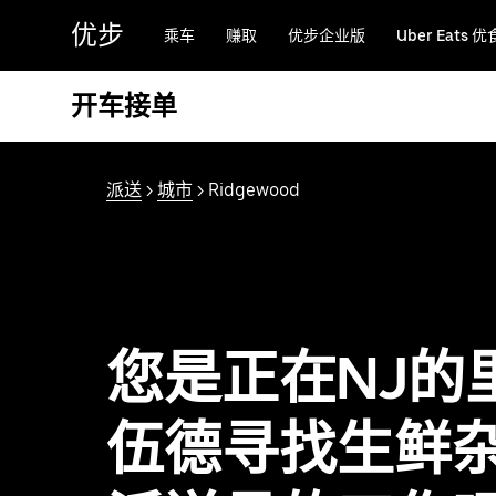
跳
优步
乘车
赚取
优步企业版
Uber Eats 优
至
主
要
开车接单
内
容
派送
>
城市
> Ridgewood
您是正在NJ的
伍德寻找生鲜