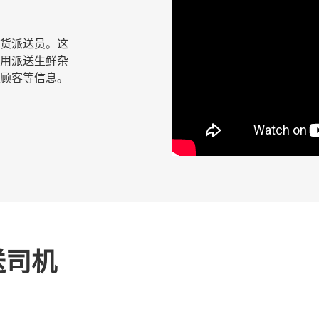
鲜杂货派送员。这
用派送生鲜杂
顾客等信息。
送司机