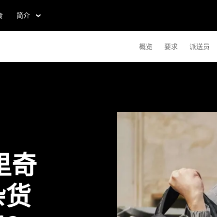
食
简介
概览
要求
派送员
里奇
杂货