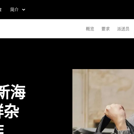
食
简介
概览
要求
派送员
新海
鲜杂
作