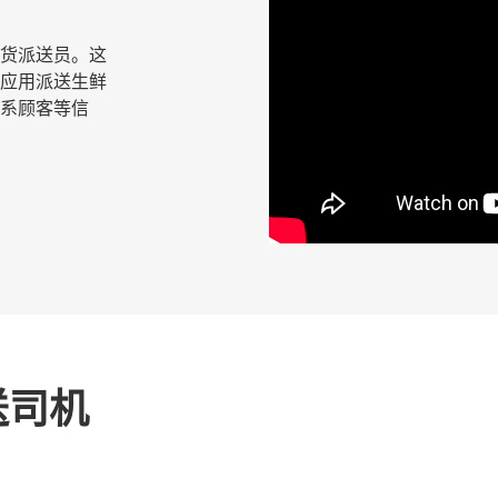
鲜杂货派送员。这
应用派送生鲜
系顾客等信
送司机