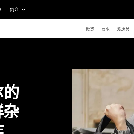
食
简介
概览
要求
派送员
尔的
鲜杂
作