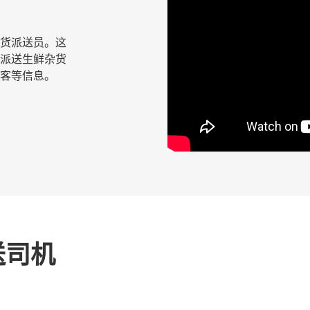
鲜杂货派送员。这
派送生鲜杂货
客等信息。
送司机