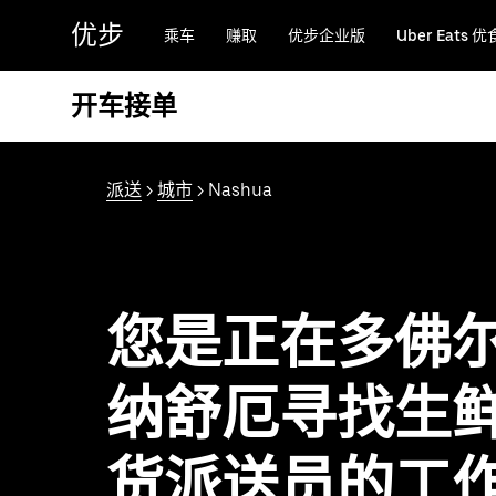
跳
优步
乘车
赚取
优步企业版
Uber Eats 优
至
主
要
开车接单
内
容
派送
>
城市
> Nashua
您是正在多佛
纳舒厄寻找生
货派送员的工