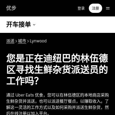
跳
优步
登录
注册
至
主
要
开车接单
内
容
派送
>
城市
> Lynwood
您是正在迪纽巴的林伍德
区寻找生鲜杂货派送员的
工作吗？
通过 Uber Eats 优食，您可以在林伍德区的本地商店采购
生鲜杂货并派送，也可以派送餐厅餐点，以赚取收入。了
解这一灵活的工作方式以及如何采购并派送生鲜杂货，然
后在线注册以加入平台。