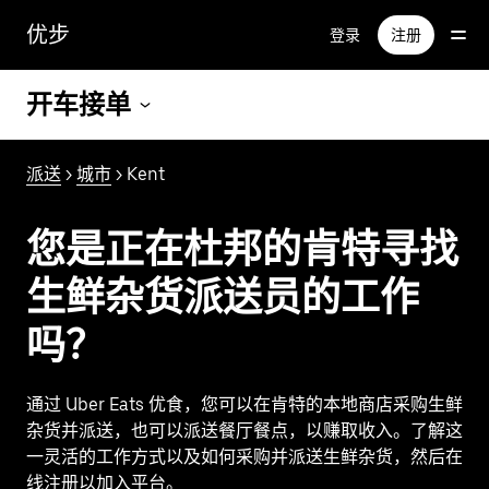
跳
优步
登录
注册
至
主
要
开车接单
内
容
派送
>
城市
> Kent
您是正在杜邦的肯特寻找
生鲜杂货派送员的工作
吗？
通过 Uber Eats 优食，您可以在肯特的本地商店采购生鲜
杂货并派送，也可以派送餐厅餐点，以赚取收入。了解这
一灵活的工作方式以及如何采购并派送生鲜杂货，然后在
线注册以加入平台。