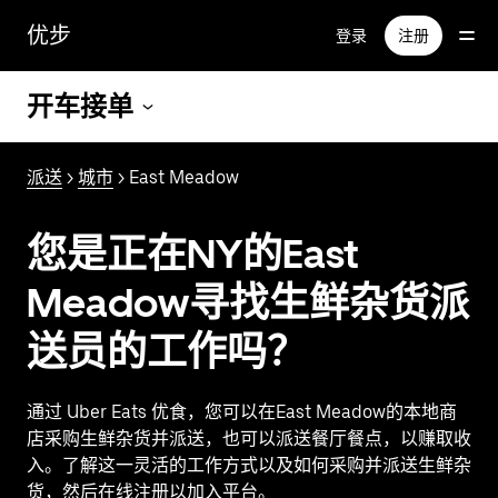
跳
优步
登录
注册
至
主
要
开车接单
内
容
派送
>
城市
> East Meadow
您是正在NY的East
Meadow寻找生鲜杂货派
送员的工作吗？
通过 Uber Eats 优食，您可以在East Meadow的本地商
店采购生鲜杂货并派送，也可以派送餐厅餐点，以赚取收
入。了解这一灵活的工作方式以及如何采购并派送生鲜杂
货，然后在线注册以加入平台。